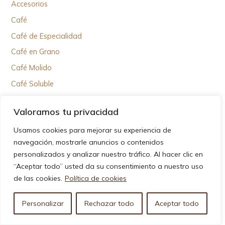
Accesorios
Café
Café de Especialidad
Café en Grano
Café Molido
Café Soluble
Cafeteras
Valoramos tu privacidad
Cafeteras Aeropress
Usamos cookies para mejorar su experiencia de
Cafeteras de Cápsulas
navegación, mostrarle anuncios o contenidos
Cafeteras de Goteo Eléctricas
personalizados y analizar nuestro tráfico. Al hacer clic en
Cafeteras de Goteo Manuales
“Aceptar todo” usted da su consentimiento a nuestro uso
de las cookies.
Política de cookies
Cafeteras Espresso
Cafeteras Italianas
Personalizar
Rechazar todo
Aceptar todo
Cafeteras Superautomáticas