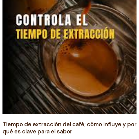
qué
es
clave
para
el
sabor
Tiempo de extracción del café; cómo influye y por
qué es clave para el sabor