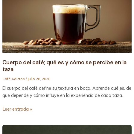
café;
qué
es
y
cómo
se
percibe
en
la
Cuerpo del café; qué es y cómo se percibe en la
taza
taza
Café Adictos
/
julio 28, 2026
El cuerpo del café define su textura en boca. Aprende qué es, de
qué depende y cómo influye en la experiencia de cada taza.
Leer entrada »
Café