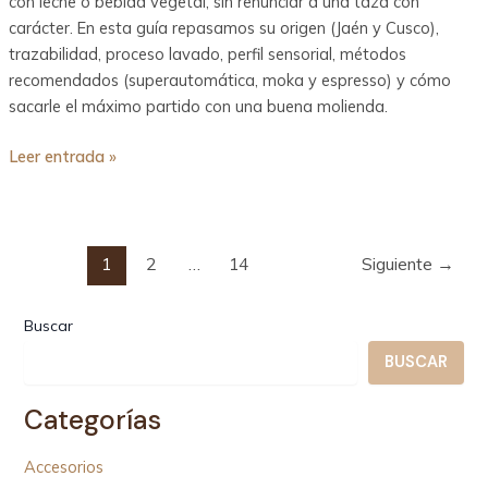
con leche o bebida vegetal, sin renunciar a una taza con
carácter. En esta guía repasamos su origen (Jaén y Cusco),
trazabilidad, proceso lavado, perfil sensorial, métodos
recomendados (superautomática, moka y espresso) y cómo
sacarle el máximo partido con una buena molienda.
Leer entrada »
1
2
…
14
Siguiente
→
Buscar
BUSCAR
Categorías
Accesorios