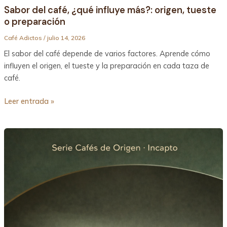
Sabor del café, ¿qué influye más?: origen, tueste
o preparación
Café Adictos
/
julio 14, 2026
El sabor del café depende de varios factores. Aprende cómo
influyen el origen, el tueste y la preparación en cada taza de
café.
Leer entrada »
Café
de
Guatemala
Incapto
en
grano
Ecológico
–