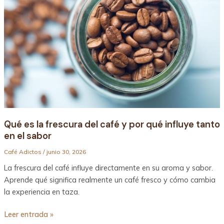
frescura
del
café
y
por
qué
influye
tanto
en
el
Qué es la frescura del café y por qué influye tanto
sabor
en el sabor
Café Adictos
/
junio 30, 2026
La frescura del café influye directamente en su aroma y sabor.
Aprende qué significa realmente un café fresco y cómo cambia
la experiencia en taza.
Leer entrada »