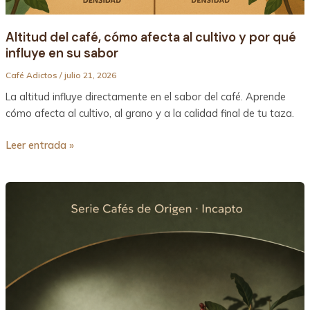
en
su
Altitud del café, cómo afecta al cultivo y por qué
sabor
influye en su sabor
Café Adictos
/
julio 21, 2026
La altitud influye directamente en el sabor del café. Aprende
cómo afecta al cultivo, al grano y a la calidad final de tu taza.
Leer entrada »
Café
de
Etiopía
Incapto
en
grano
–
Complejidad,