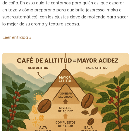
de caña. En esta guía te contamos para quién es, qué esperar
en taza y cómo prepararlo para que brille (espresso, moka o
superautomática), con los ajustes clave de molienda para sacar
lo mejor de su aroma y textura sedosa.
Leer entrada »
Altitud
del
café,
cómo
afecta
al
cultivo
y
por
qué
influye