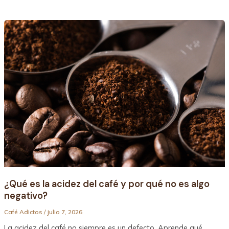
¿Qué
es
la
acidez
del
café
y
por
qué
no
es
algo
negativo?
¿Qué es la acidez del café y por qué no es algo
negativo?
Café Adictos
/
julio 7, 2026
La acidez del café no siempre es un defecto. Aprende qué