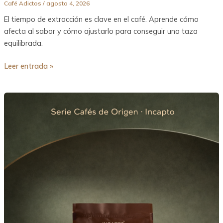
Café Adictos
/
agosto 4, 2026
El tiempo de extracción es clave en el café. Aprende cómo
afecta al sabor y cómo ajustarlo para conseguir una taza
equilibrada.
Leer entrada »
Café
Dark
Roast
Brasil
Incapto
en
grano
–
Intensidad
clásica,
tueste