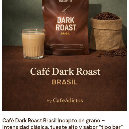
alto
y
sabor
“tipo
bar”
Café Dark Roast Brasil Incapto en grano –
Intensidad clásica, tueste alto y sabor “tipo bar”