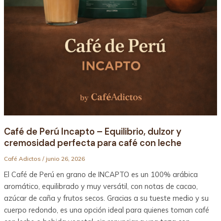
Café de Perú Incapto – Equilibrio, dulzor y
cremosidad perfecta para café con leche
Café Adictos
/
junio 26, 2026
El Café de Perú en grano de INCAPTO es un 100% arábica
aromático, equilibrado y muy versátil, con notas de cacao,
azúcar de caña y frutos secos. Gracias a su tueste medio y su
cuerpo redondo, es una opción ideal para quienes toman café