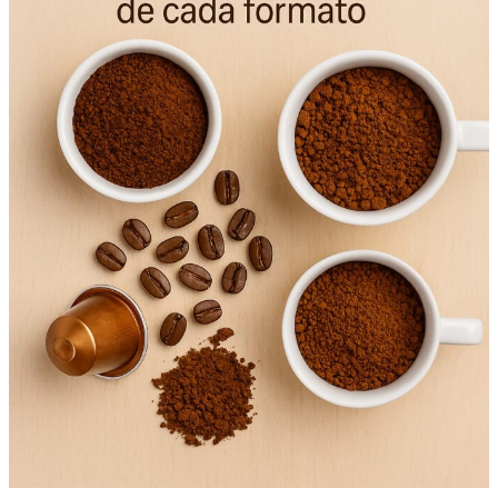
ventajas
e
inconvenientes
de
cada
formato