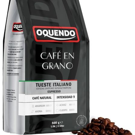
Intenso
con
Sello
Asturiano