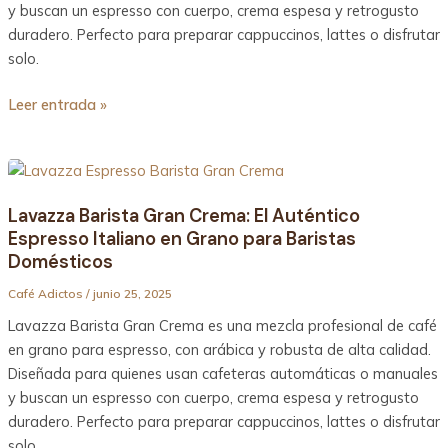
y buscan un espresso con cuerpo, crema espesa y retrogusto
Made
duradero. Perfecto para preparar cappuccinos, lattes o disfrutar
in
solo.
Spain
Leer entrada »
Lavazza
Barista
Lavazza Barista Gran Crema: El Auténtico
Gran
Espresso Italiano en Grano para Baristas
Crema:
Domésticos
El
Auténtico
Café Adictos
/
junio 25, 2025
Espresso
Lavazza Barista Gran Crema es una mezcla profesional de café
Italiano
en grano para espresso, con arábica y robusta de alta calidad.
en
Diseñada para quienes usan cafeteras automáticas o manuales
Grano
y buscan un espresso con cuerpo, crema espesa y retrogusto
para
duradero. Perfecto para preparar cappuccinos, lattes o disfrutar
Baristas
solo.