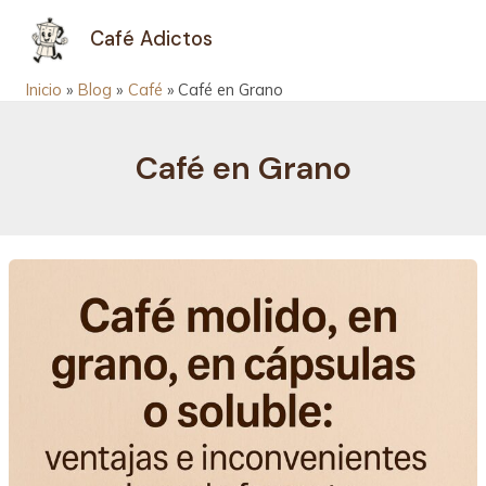
Ir
MAIN
Café Adictos
al
MEN
contenido
Inicio
Blog
Café
Café en Grano
Café en Grano
Tipos
de
café.
Molido,
en
grano,
cápsulas
o
soluble: