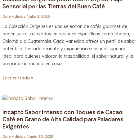
Sensorial por las Tierras del Buen Café
Gourmet):
Un
Café Adictos
/
julio 2, 2025
Viaje
La Colección Orígenes es una selección de cafés gourmet de
Sensorial
origen único, cultivados en regiones específicas como Etiopía,
por
Colombia o Guatemala. Cada variedad ofrece un perfil de sabor
las
auténtico, tostado reciente y experiencia sensorial superior.
Tierras
Ideal para quienes valoran la trazabilidad, el sabor natural y la
del
preparación manual en casa.
Buen
Café
Leer entrada »
Incapto
Sabor
Incapto Sabor Intenso con Toques de Cacao:
Intenso
Café en Grano de Alta Calidad para Paladares
con
Exigentes
Toques
de
Café Adictos
/
junio 30, 2025