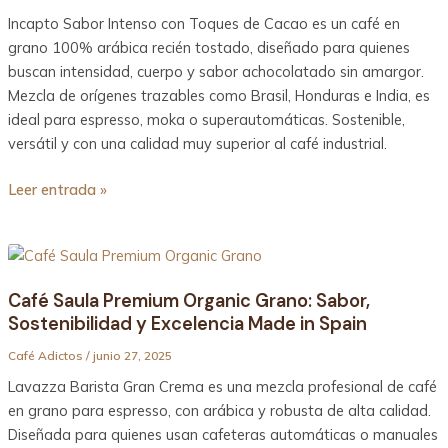
Cacao:
Incapto Sabor Intenso con Toques de Cacao es un café en
Café
grano 100% arábica recién tostado, diseñado para quienes
en
buscan intensidad, cuerpo y sabor achocolatado sin amargor.
Grano
Mezcla de orígenes trazables como Brasil, Honduras e India, es
de
ideal para espresso, moka o superautomáticas. Sostenible,
Alta
versátil y con una calidad muy superior al café industrial.
Calidad
para
Leer entrada »
Paladares
Exigentes
Café
Saula
Café Saula Premium Organic Grano: Sabor,
Premium
Sostenibilidad y Excelencia Made in Spain
Organic
Grano:
Café Adictos
/
junio 27, 2025
Sabor,
Lavazza Barista Gran Crema es una mezcla profesional de café
Sostenibilidad
en grano para espresso, con arábica y robusta de alta calidad.
y
Diseñada para quienes usan cafeteras automáticas o manuales
Excelencia