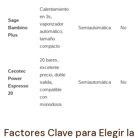
Calentamiento
en 3s,
Sage
vaporizador
Bambino
Semiautomática
No
automático,
Plus
tamaño
compacto
20 bares,
excelente
Cecotec
precio, doble
Power
salida,
Semiautomática
No
Espresso
compatible
20
con
monodosis
Factores Clave para Elegir la