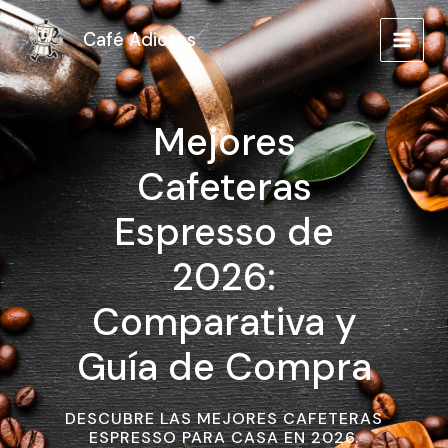
Ir
MAIN
al
Café Adictos
MEN
contenido
Mejores
Cafeteras
Espresso de
2026:
Comparativa y
Guía de Compra
DESCUBRE LAS MEJORES CAFETERAS
ESPRESSO PARA CASA EN 2026.