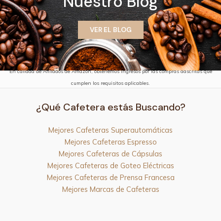
Nuestro Blog
VER EL BLOG
En calidad de Afiliados de Amazon, obtenemos ingresos por las compras adscritas que
cumplen los requisitos aplicables.
¿Qué Cafetera estás Buscando?
Mejores Cafeteras Superautomáticas
Mejores Cafeteras Espresso
Mejores Cafeteras de Cápsulas
Mejores Cafeteras de Goteo Eléctricas
Mejores Cafeteras de Prensa Francesa
Mejores Marcas de Cafeteras