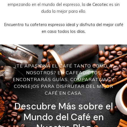
empezando en el mundo del espresso, la
de Cecotec
es sin
duda la mejor para ello.
Encuentra tu cafetera espresso ideal y disfruta del mejor café
en casa todos los días.
¿TE APASIONA EL CAFÉ TANTO COMO A
NOSOTROS? EN CAFEADICTOS
ENCONTRARÁS GUÍAS, COMPARATIVAS Y
CONSEJOS PARA DISFRUTAR DEL MEJOR
CAFÉ EN CASA.
Descubre Más sobre el
Mundo del Café en