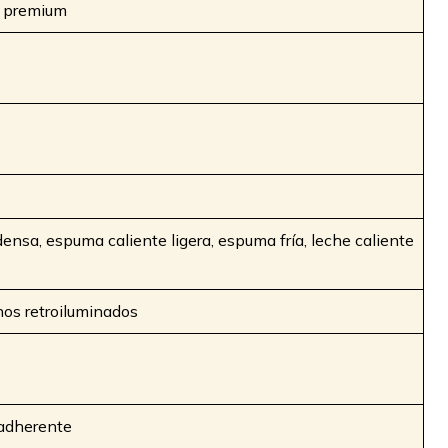
o premium
ensa, espuma caliente ligera, espuma fría, leche caliente
nos retroiluminados
tiadherente