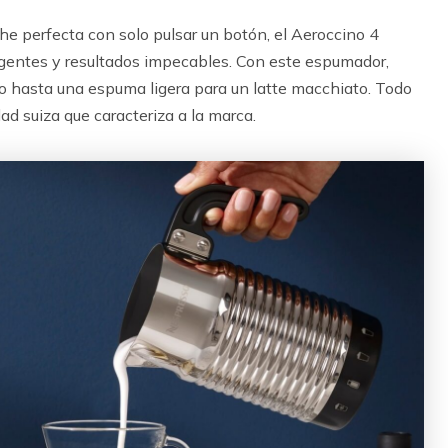
e perfecta con solo pulsar un botón, el Aeroccino 4
gentes y resultados impecables. Con este espumador,
 hasta una espuma ligera para un latte macchiato. Todo
dad suiza que caracteriza a la marca.