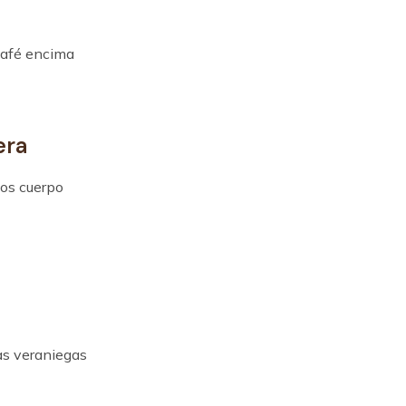
café encima
era
nos cuerpo
das veraniegas