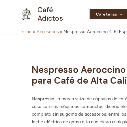
Ir
Navegación
Café
al
de
Cafeteras
Adictos
contenido
entradas
Inicio
Accesorios
Nespresso Aeroccino 4: El Es
Nespresso Aeroccino
para Café de Alta Ca
Nespresso
, la marca suiza de cápsulas de caf
casa con sus máquinas compactas, diseño eleg
completa sin su gama de accesorios, entre los
leche eléctrico de gama alta que eleva cualqui