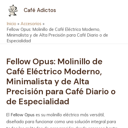
Ir
Navegación
MAIN
Café Adictos
al
de
MEN
contenido
entradas
Inicio
Accesorios
Fellow Opus: Molinillo de Café Eléctrico Moderno,
Minimalista y de Alta Precisión para Café Diario o de
Especialidad
Fellow Opus: Molinillo de
Café Eléctrico Moderno,
Minimalista y de Alta
Precisión para Café Diario o
de Especialidad
El
Fellow Opus
es su molinillo eléctrico más versátil,
diseñado para funcionar como una solución integral para