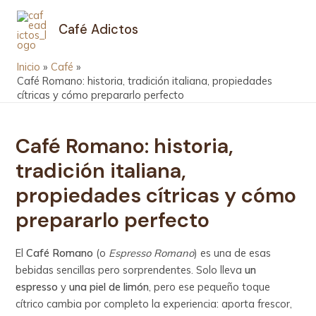
Ir
Navegación
MAIN
al
de
Café Adictos
MEN
contenido
entradas
Inicio
Café
Café Romano: historia, tradición italiana, propiedades
cítricas y cómo prepararlo perfecto
Café Romano: historia,
tradición italiana,
propiedades cítricas y cómo
prepararlo perfecto
El
Café Romano
(o
Espresso Romano
) es una de esas
bebidas sencillas pero sorprendentes. Solo lleva
un
espresso
y
una piel de limón
, pero ese pequeño toque
cítrico cambia por completo la experiencia: aporta frescor,