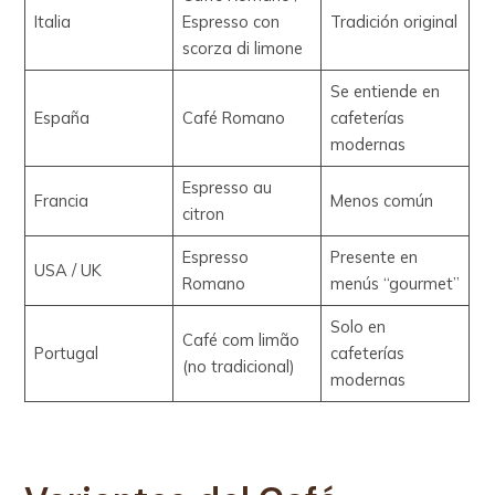
Italia
Espresso con
Tradición original
scorza di limone
Se entiende en
España
Café Romano
cafeterías
modernas
Espresso au
Francia
Menos común
citron
Espresso
Presente en
USA / UK
Romano
menús “gourmet”
Solo en
Café com limão
Portugal
cafeterías
(no tradicional)
modernas