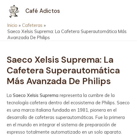
Ir
Navegación
MAIN
Café Adictos
al
de
MEN
contenido
entradas
Inicio
Cafeteras
Saeco Xelsis Suprema: La Cafetera Superautomática Más
Avanzada De Philips
Saeco Xelsis Suprema: La
Cafetera Superautomática
Más Avanzada De Philips
La
Saeco Xelsis Suprema
representa la cumbre de la
tecnología cafetera dentro del ecosistema de Philips. Saeco
es una marca italiana fundada en 1981, pionera en el
desarrollo de cafeteras superautomáticas. Fue la primera
en el mundo en integrar el sistema de preparación de
espresso totalmente automatizado en un solo aparato.