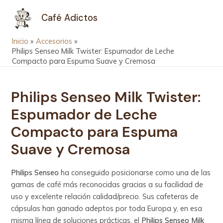
Ir
Navegación
MAIN
Café Adictos
al
de
MEN
contenido
entradas
Inicio
Accesorios
Philips Senseo Milk Twister: Espumador de Leche
Compacto para Espuma Suave y Cremosa
Philips Senseo Milk Twister:
Espumador de Leche
Compacto para Espuma
Suave y Cremosa
Philips Senseo
ha conseguido posicionarse como una de las
gamas de café más reconocidas gracias a su facilidad de
uso y excelente relación calidad/precio. Sus cafeteras de
cápsulas han ganado adeptos por toda Europa y, en esa
misma línea de soluciones prácticas, el
Philips Senseo
Milk