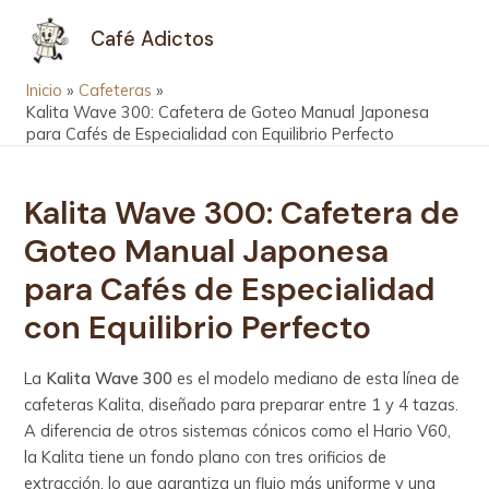
Ir
Navegación
MAIN
Café Adictos
al
de
MEN
contenido
entradas
Inicio
Cafeteras
Kalita Wave 300: Cafetera de Goteo Manual Japonesa
para Cafés de Especialidad con Equilibrio Perfecto
Kalita Wave 300: Cafetera de
Goteo Manual Japonesa
para Cafés de Especialidad
con Equilibrio Perfecto
La
Kalita Wave 300
es el modelo mediano de esta línea de
cafeteras Kalita, diseñado para preparar entre 1 y 4 tazas.
A diferencia de otros sistemas cónicos como el Hario V60,
la Kalita tiene un fondo plano con tres orificios de
extracción, lo que garantiza un flujo más uniforme y una