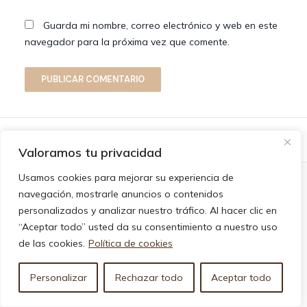
Guarda mi nombre, correo electrónico y web en este
navegador para la próxima vez que comente.
En calidad de Afiliados de Amazon, obtenemos ingresos por las compras adscritas que
Valoramos tu privacidad
cumplen los requisitos aplicables.
Usamos cookies para mejorar su experiencia de
¿Qué Cafetera estás Buscando?
navegación, mostrarle anuncios o contenidos
personalizados y analizar nuestro tráfico. Al hacer clic en
Mejores Cafeteras Superautomáticas
“Aceptar todo” usted da su consentimiento a nuestro uso
Mejores Cafeteras Espresso
de las cookies.
Política de cookies
Mejores Cafeteras de Cápsulas
Mejores Cafeteras de Goteo Eléctricas
Personalizar
Rechazar todo
Aceptar todo
Mejores Cafeteras de Prensa Francesa
Mejores Marcas de Cafeteras