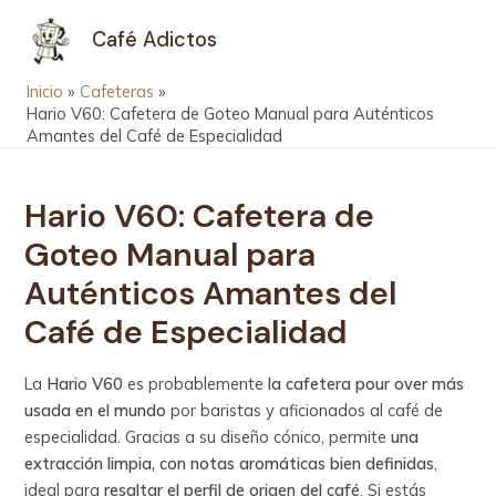
Ir
Navegación
MAIN
Café Adictos
al
de
MEN
contenido
entradas
Inicio
Cafeteras
Hario V60: Cafetera de Goteo Manual para Auténticos
Amantes del Café de Especialidad
Hario V60: Cafetera de
Goteo Manual para
Auténticos Amantes del
Café de Especialidad
La
Hario V60
es probablemente
la cafetera pour over más
usada en el mundo
por baristas y aficionados al café de
especialidad. Gracias a su diseño cónico, permite
una
extracción limpia, con notas aromáticas bien definidas
,
ideal para
resaltar el perfil de origen del café
. Si estás