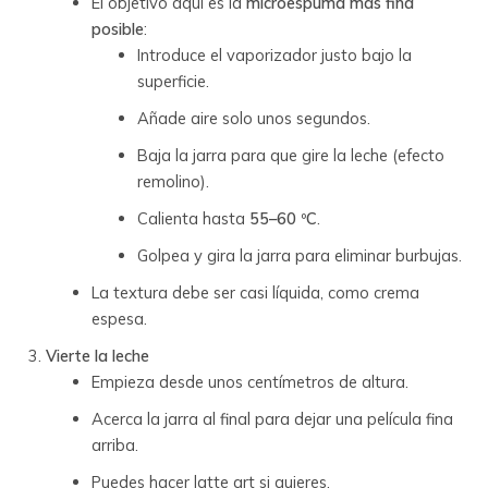
El objetivo aquí es la
microespuma más fina
posible
:
Introduce el vaporizador justo bajo la
superficie.
Añade aire solo unos segundos.
Baja la jarra para que gire la leche (efecto
remolino).
Calienta hasta
55–60 ºC
.
Golpea y gira la jarra para eliminar burbujas.
La textura debe ser casi líquida, como crema
espesa.
Vierte la leche
Empieza desde unos centímetros de altura.
Acerca la jarra al final para dejar una película fina
arriba.
Puedes hacer latte art si quieres.