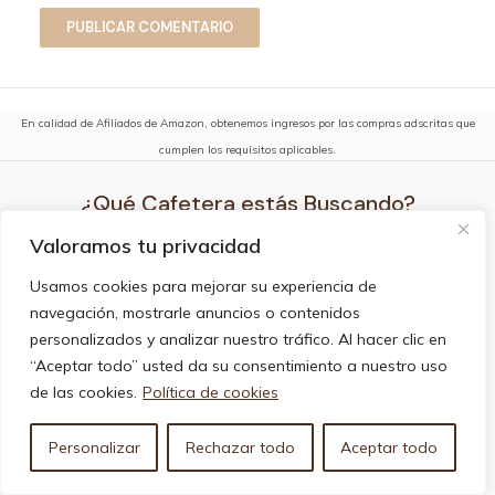
En calidad de Afiliados de Amazon, obtenemos ingresos por las compras adscritas que
cumplen los requisitos aplicables.
¿Qué Cafetera estás Buscando?
Valoramos tu privacidad
Mejores Cafeteras Superautomáticas
Mejores Cafeteras Espresso
Usamos cookies para mejorar su experiencia de
Mejores Cafeteras de Cápsulas
navegación, mostrarle anuncios o contenidos
Mejores Cafeteras de Goteo Eléctricas
personalizados y analizar nuestro tráfico. Al hacer clic en
Mejores Cafeteras de Prensa Francesa
“Aceptar todo” usted da su consentimiento a nuestro uso
Mejores Marcas de Cafeteras
de las cookies.
Política de cookies
Personalizar
Rechazar todo
Aceptar todo