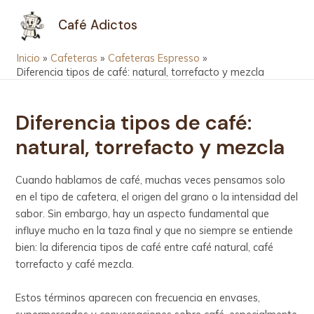
Ir
Navegación
MAIN
Café Adictos
al
de
MEN
contenido
entradas
Inicio
Cafeteras
Cafeteras Espresso
Diferencia tipos de café: natural, torrefacto y mezcla
Diferencia tipos de café:
natural, torrefacto y mezcla
Cuando hablamos de café, muchas veces pensamos solo
en el tipo de cafetera, el origen del grano o la intensidad del
sabor. Sin embargo, hay un aspecto fundamental que
influye mucho en la taza final y que no siempre se entiende
bien: la diferencia tipos de café entre café natural, café
torrefacto y café mezcla.
Estos términos aparecen con frecuencia en envases,