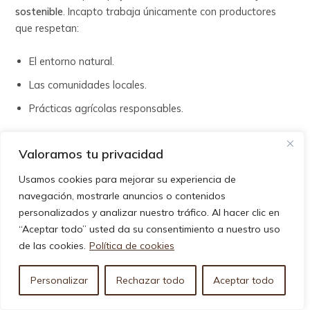
sostenible
. Incapto trabaja únicamente con productores
que respetan:
El entorno natural.
Las comunidades locales.
Prácticas agrícolas responsables.
Consumir este café es también una forma de apostar por
Valoramos tu privacidad
un futuro más justo
Usamos cookies para mejorar su experiencia de
navegación, mostrarle anuncios o contenidos
personalizados y analizar nuestro tráfico. Al hacer clic en
“Aceptar todo” usted da su consentimiento a nuestro uso
de las cookies.
Política de cookies
¿Vale la pena
Personalizar
Rechazar todo
Aceptar todo