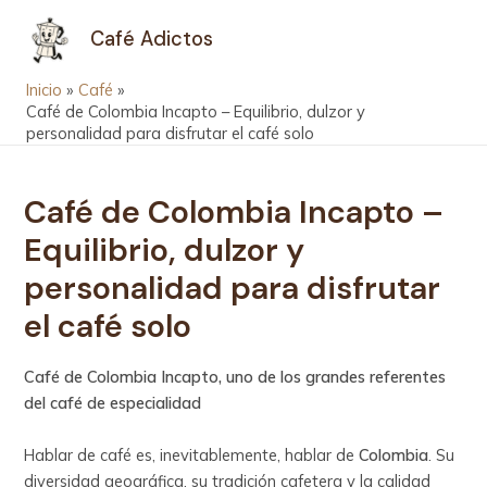
Ir
Navegación
MAIN
Café Adictos
al
de
MEN
contenido
entradas
Inicio
Café
Café de Colombia Incapto – Equilibrio, dulzor y
personalidad para disfrutar el café solo
Café de Colombia Incapto –
Equilibrio, dulzor y
personalidad para disfrutar
el café solo
Café de Colombia Incapto, uno de los grandes referentes
del café de especialidad
Hablar de café es, inevitablemente, hablar de
Colombia
. Su
diversidad geográfica, su tradición cafetera y la calidad